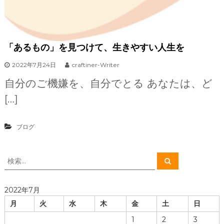
「あるもの」を見つけて、生きやすい人生を
2022年7月24日
craftiner-Writer
自分のご機嫌を、自分でとる あなたは、ど
[…]
ブログ
検
検
索
索
対
象
2022年7月
:
月
火
水
木
金
土
日
1
2
3