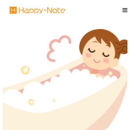
コ
H
ン
テ
a
ン
p
ツ
p
へ
y
ス
N
キ
o
ッ
t
プ
e
-
J
P